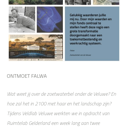
ONTMOET FALWA
Wat weet jij over de zoetwaterbel onder de Veluwe? En
hoe zal het in 2100 met haar en het landschap zijn?
Tijdens Veldlab Veluwe werkten we in opdracht van
Ruimtelab Gelderland een week lang aan twee