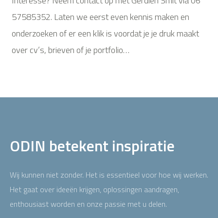
Interesse? Neem contact op met Gerdien Smit via 06
57585352. Laten we eerst even kennis maken en
onderzoeken of er een klik is voordat je je druk maakt
over cv’s, brieven of je portfolio…
ODIN betekent inspiratie
Wij kunnen niet zonder. Het is essentieel voor hoe wij werken.
Het gaat over ideeën krijgen, oplossingen aandragen,
enthousiast worden en onze passie met u delen.