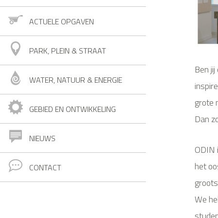
ACTUELE OPGAVEN
PARK, PLEIN & STRAAT
Ben ji
WATER, NATUUR & ENERGIE
inspir
grote 
GEBIED EN ONTWIKKELING
Dan zo
NIEUWS
ODIN i
het oo
CONTACT
groots
We he
studen