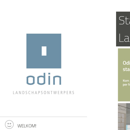
St
La
WELKOM!