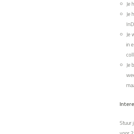
Je 
Je 
InD
Je 
in 
col
Je 
wee
ma
Inter
Stuur 
voor 