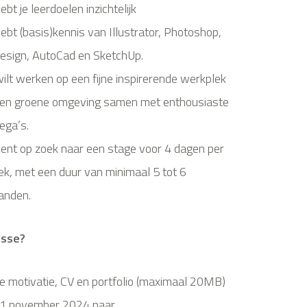
hebt je leerdoelen inzichtelijk
hebt (basis)kennis van Illustrator, Photoshop,
esign, AutoCad en SketchUp.
wilt werken op een fijne inspirerende werkplek
een groene omgeving samen met enthousiaste
lega’s.
bent op zoek naar een stage voor 4 dagen per
k, met een duur van minimaal 5 tot 6
anden.
esse?
je motivatie, CV en portfolio (maximaal 20MB)
21 november 2024 naar