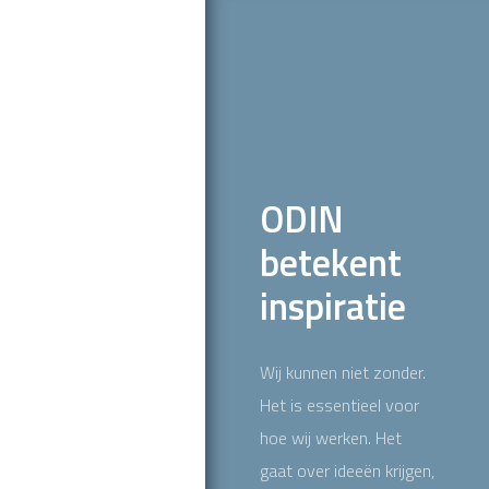
ODIN
betekent
inspiratie
Wij kunnen niet zonder.
Het is essentieel voor
hoe wij werken. Het
gaat over ideeën krijgen,