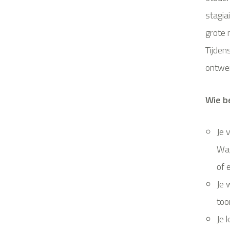
stagia
grote 
Tijden
ontwe
Wie be
Je 
Wag
of 
Je 
too
Je 