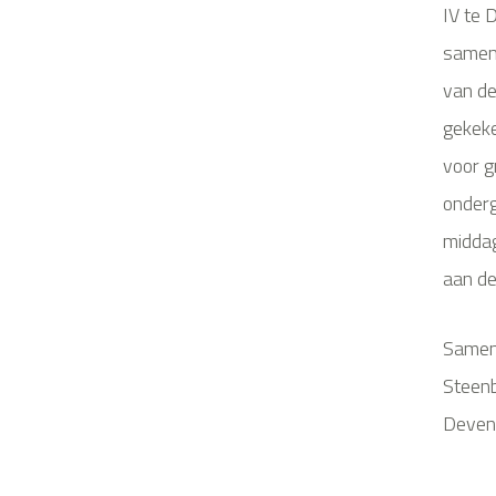
IV te 
samen 
van d
gekeke
voor g
onderg
middag
aan de
Samen 
Steen
Deven