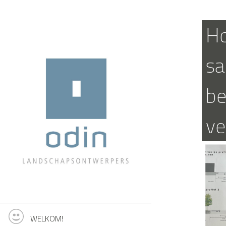
H
s
be
ve
WELKOM!