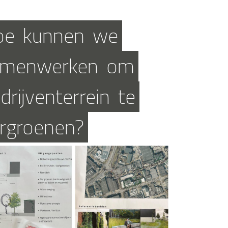
oe
kunnen
we
amenwerken
om
drijventerrein
te
rgroenen?