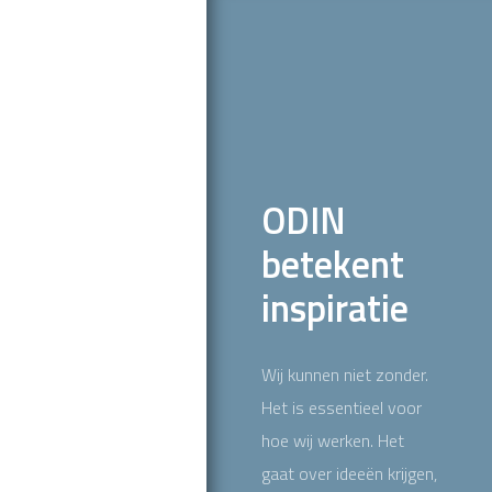
ODIN
betekent
inspiratie
Wij kunnen niet zonder.
Het is essentieel voor
hoe wij werken. Het
gaat over ideeën krijgen,