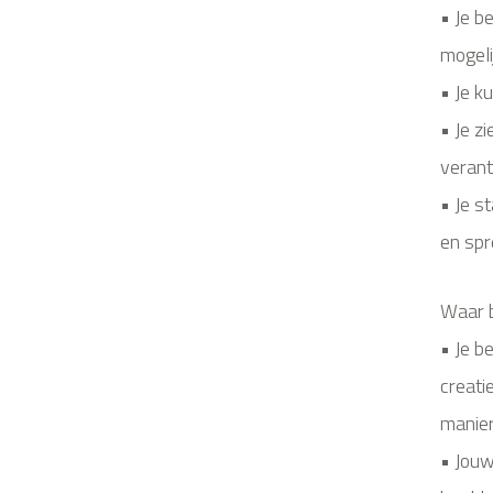
• Je b
mogeli
• Je k
• Je z
verant
• Je s
en spr
Waar b
• Je b
creati
manie
• Jouw