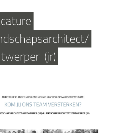
cature
ndschapsarchitect/
twerper
(jr)