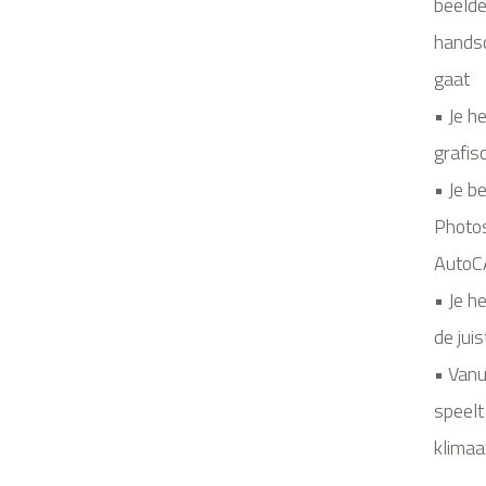
beelde
handsc
gaat
• Je h
grafis
• Je b
Photos
Auto
• Je h
de jui
• Vanu
speelt
klimaa