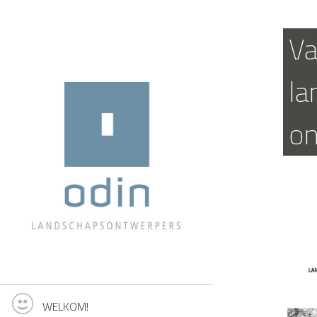
Va
la
on
WELKOM!