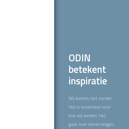
ODIN
betekent
inspiratie
Wij kunnen niet zonder.
Het is essentieel voor
hoe wij werken. Het
gaat over ideeën krijgen,