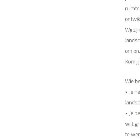
ruimte
ontwik
Wij zi
landsc
om onz
Kom ji
Wie ben
• Je h
landsc
• Je b
wilt g
te wer