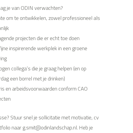
ag je van ODIN verwachten?
te om te ontwikkelen, zowel professioneel als
nlijk
agende projecten die er echt toe doen
fijne inspirerende werkplek in een groene
ing
ogen collega’s die je graag helpen (en op
dag een borrel met je drinken)
ris en arbeidsvoorwaarden conform CAO
ecten
sse? Stuur snel je sollicitatie met motivatie, cv
tfolio naar g.smit@odinlandschap.nl. Heb je