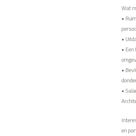
Wat m
• Ruim
persoo
• Uitd
• Een 
omgev
• Bevl
donder
• Sala
Archit
Intere
en por