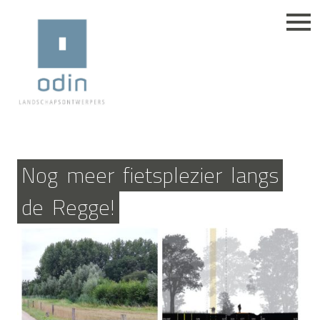
Nog
meer
fietsplezier
langs
de
Regge!