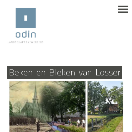
Beken
en
Bleken
van
Losser