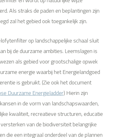
tenfilter en wordt op natuurlijke wijze
erd. Als straks de paden en beplantingen zijn
egd zal het gebied ook toegankelijk zijn.
lofytenfilter op landschappelijke schaal sluit
an bij de duurzame ambities. Leemslagen is
ezen als gebied voor grootschalige opwek
urzame energie waarbij het Energielandgoed
ferentie is gebruikt. (Zie ook het document
ose Duurzame Energieladder
) Hierin zijn
lkansen in de vorm van landschapswaarden,
lijke kwaliteit, recreatieve structuren, educatie
 versterken van de biodiversiteit belangrijke
n die een integraal onderdeel van de plannen