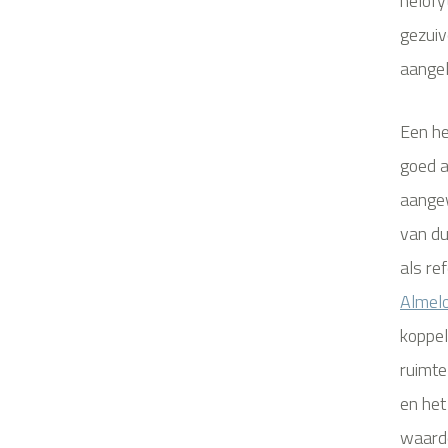
helofy
gezuiv
aangel
Een he
goed a
aangew
van du
als re
Almel
koppe
ruimte
en het
waarde