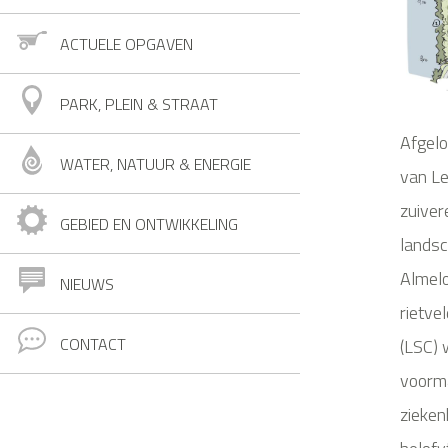
ACTUELE OPGAVEN
PARK, PLEIN & STRAAT
Afgelo
WATER, NATUUR & ENERGIE
van Le
zuiver
GEBIED EN ONTWIKKELING
lands
Almel
NIEUWS
rietve
CONTACT
(LSC) 
voorma
zieken