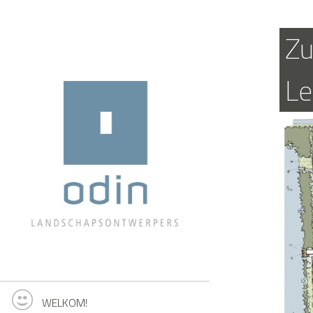
Zu
Le
WELKOM!