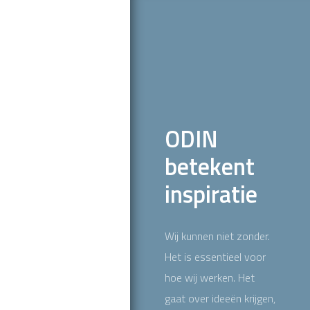
ODIN
betekent
inspiratie
Wij kunnen niet zonder.
Het is essentieel voor
hoe wij werken. Het
gaat over ideeën krijgen,