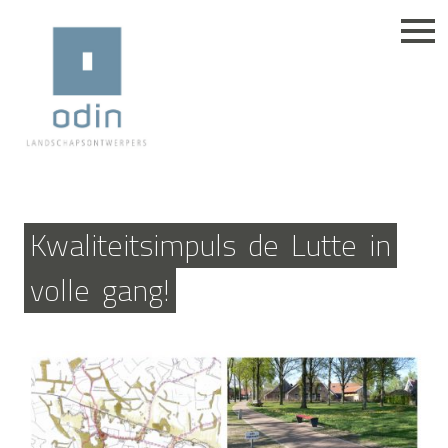
Kwaliteitsimpuls
de
Lutte
in
volle
gang!