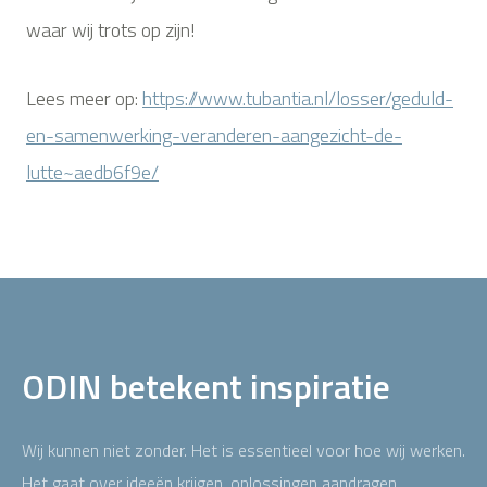
waar wij trots op zijn!
Lees meer op:
https://www.tubantia.nl/losser/geduld-
en-samenwerking-veranderen-aangezicht-de-
lutte~aedb6f9e/
ODIN betekent inspiratie
Wij kunnen niet zonder. Het is essentieel voor hoe wij werken.
Het gaat over ideeën krijgen, oplossingen aandragen,