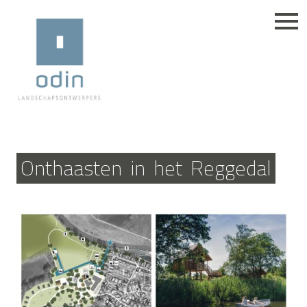
Onthaasten
in
het
Reggedal