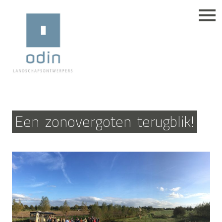
Een
zonovergoten
terugblik!