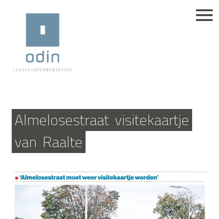
Almelosestraat
visitekaartje
van
Raalte